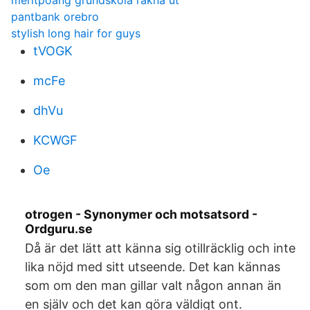
meritpoäng grundskola räkna ut
pantbank orebro
stylish long hair for guys
tVOGK
mcFe
dhVu
KCWGF
Oe
otrogen - Synonymer och motsatsord -
Ordguru.se
Då är det lätt att känna sig otillräcklig och inte
lika nöjd med sitt utseende. Det kan kännas
som om den man gillar valt någon annan än
en själv och det kan göra väldigt ont.